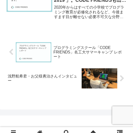
2019 」。CODE FRIENDSも出展
します。
2020年からはすべての小学校でプログラ
ミング教育が必修化されるなど、今後ま
すます目が離せない必要不可欠な分野が
「プログラミング」です。 プログラミン
グ教育が始まるにあたり、「一体何をす
るの？」「何を準備すればいいの？」
「難しくてついていけ...
プログラミングスクール「CODE
FRIENDS」名工大サマーキャンプ レポ
ート
浅野航希君・お父様勇治さんインタビュ
ー